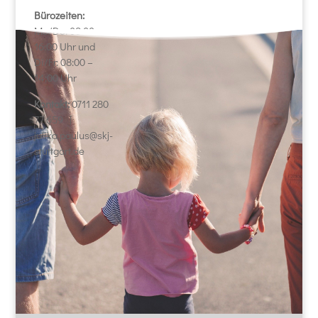
Bürozeiten:
Mo/Do: 08:00 –
16:00 Uhr und
Di/Fr: 08:00 –
14:00 Uhr
Kontakt:
0711 280
77 659 |
julika.paulus@skj-
stuttgart.de