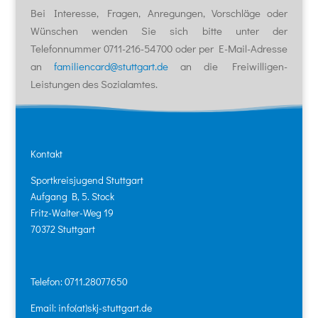
Bei Interesse, Fragen, Anregungen, Vorschläge oder
Wünschen wenden Sie sich bitte unter der
Telefonnummer 0711-216-54700 oder per E-Mail-Adresse
an
familiencard@stuttgart.de
an die Freiwilligen-
Leistungen des Sozialamtes.
Kontakt
Sportkreisjugend Stuttgart
Aufgang B, 5. Stock
Fritz-Walter-Weg 19
70372 Stuttgart
Telefon: 0711.28077650
Email: info(at)skj-stuttgart.de